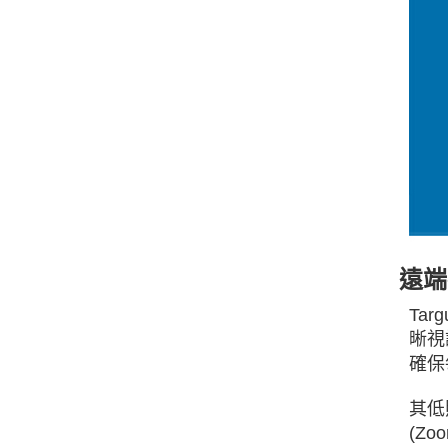
遠端
Ta
晰視
確保
其低
(Z