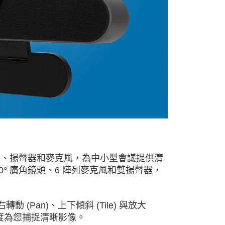
路攝影機、揚聲器和麥克風，為中小型會議提供清
0° 廣角鏡頭、6 陣列麥克風和雙揚聲器，
動 (Pan)、上下傾斜 (Tile) 與放大
晰度為您捕捉清晰影像。