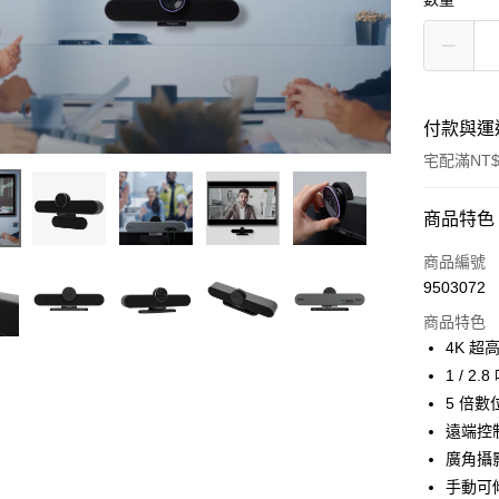
付款與運
宅配滿NT$
付款方式
商品特色
信用卡一
商品編號
9503072
信用卡分
商品特色
3 期 
4K 超
6 期 
合作金
1 / 2
華南商
5 倍
合作金
LINE Pay
上海商
華南商
遠端控
國泰世
Apple Pay
上海商
廣角攝影
臺灣中
國泰世
手動可
匯豐（
街口支付
臺灣中