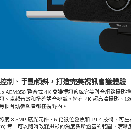
控制、手動傾斜，打造完美視訊會議體驗
rgus AEM350 整合式 4K 會議視訊系統完美融合網
訊、卓越音效和準確語音辨識。擁有 4K 超高清攝影、12
每個會議參與者都在視野內。
照度 8.5MP 感光元件、5 倍數位變焦和 PTZ 技術，可左右轉
oom) 等，可以隨時改變攝影的角度與所涵蓋的範圍，清