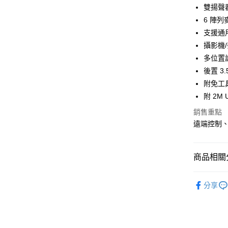
聯邦商
雙揚聲器
匯豐（
悠遊付
元大商
6 陣列
聯邦商
玉山商
元大商
支援通
Google Pa
台新國
玉山商
攝影機
台灣樂
台新國
全盈+PAY
多位置
台灣樂
後置 3
ATM付款
附免工
貨到付款
附 2M
銷售重點
遠端控制
運送方式
7-11取貨
每筆NT$1
商品相關分
宅配
｜週邊配
分享
每筆NT$8
離島郵局
每筆NT$1