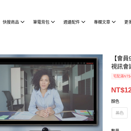
快搜商品
筆電背包
週邊配件
專欄文章
更
【會員9
視訊會議
宅配滿NT$
NT$12
顏色
黑色
數量