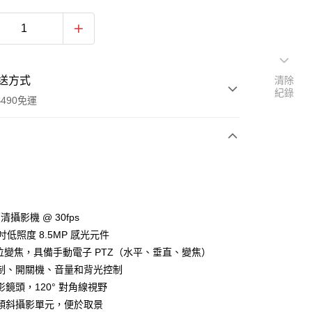
送方式
清除
紀錄
490免運
次付款
期付款
0 利率 每期
NT$4,330
21家銀行
高清攝影機 @ 30fps
0 利率 每期
NT$2,165
21家銀行
庫商業銀行
第一商業銀行
.8 吋低照度 8.5MP 感光元件
業銀行
彰化商業銀行
數位變焦，具備手動電子 PTZ（水平、垂直、變焦）
庫商業銀行
第一商業銀行
業儲蓄銀行
台北富邦商業銀行
業銀行
彰化商業銀行
制、開關機、音量和背光控制
華商業銀行
兆豐國際商業銀行
業儲蓄銀行
台北富邦商業銀行
鏡頭，120° 對角線視野
小企業銀行
台中商業銀行
華商業銀行
兆豐國際商業銀行
傾斜攝影單元，便於取景
台灣）商業銀行
華泰商業銀行
小企業銀行
台中商業銀行