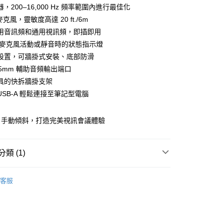
業銀行
遠東國際商業銀行
，200–16,000 Hz 頻率範圍內進行最佳化
台灣）商業銀行
華泰商業銀行
業銀行
永豐商業銀行
麥克風，靈敏度高達 20 ft./6m
業銀行
遠東國際商業銀行
業銀行
星展（台灣）商業銀行
業銀行
永豐商業銀行
用音訊頻和通用視訊頻，即插即用
y
際商業銀行
中國信託商業銀行
業銀行
星展（台灣）商業銀行
/麥克風活動或靜音時的狀態指示燈
天信用卡公司
際商業銀行
中國信託商業銀行
設置，可牆掛式安裝、底部防滑
天信用卡公司
.5mm 輔助音頻輸出端口
具的快拆牆掛支架
 USB-A 輕鬆連接至筆記型電腦
、手動傾斜，打造完美視訊會議體驗
(快速到店)
00，滿NT$1,000(含以上)免運費
類 (1)
件
通訊設備
客服
0，滿NT$490(含以上)免運費
00，滿NT$1,500(含以上)免運費