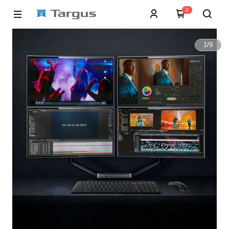
0
1
/
9