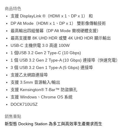
3 期 0 利率 每期
NT$4,663
21家銀行
商品特色
6 期 0 利率 每期
NT$2,331
21家銀行
合作金庫商業銀行
第一商業銀行
支援 DisplayLink ®（HDMI x 1、DP x 1） 和
華南商業銀行
彰化商業銀行
合作金庫商業銀行
第一商業銀行
LINE Pay
DP Alt Mode（HDMI x 1、DP x 1） 雙影像傳輸技術
上海商業儲蓄銀行
台北富邦商業銀行
華南商業銀行
彰化商業銀行
國泰世華商業銀行
兆豐國際商業銀行
最高輸出四組螢幕（DP Alt Mode 需視硬體支援）
Apple Pay
上海商業儲蓄銀行
台北富邦商業銀行
臺灣中小企業銀行
台中商業銀行
最高支援單 8K UHD HDR 或雙 4K UHD HDR 顯示輸出
國泰世華商業銀行
兆豐國際商業銀行
匯豐（台灣）商業銀行
華泰商業銀行
街口支付
臺灣中小企業銀行
台中商業銀行
USB-C 主機供電 3.0 高達 100W
聯邦商業銀行
遠東國際商業銀行
匯豐（台灣）商業銀行
華泰商業銀行
1 個USB 3.2 Gen 2 Type-C (10 Gbps)
悠遊付
元大商業銀行
永豐商業銀行
聯邦商業銀行
遠東國際商業銀行
1 個 USB 3.2 Gen 2 Type-A (10 Gbps) 連接埠（快速充電）
玉山商業銀行
星展（台灣）商業銀行
元大商業銀行
永豐商業銀行
Google Pay
3 個 USB 3.2 Gen 1 Type-A (5 Gbps) 連接埠
台新國際商業銀行
中國信託商業銀行
玉山商業銀行
星展（台灣）商業銀行
台灣樂天信用卡公司
支援乙太網路連接埠
台新國際商業銀行
中國信託商業銀行
全盈+PAY
支援 3.5mm 音源輸入/輸出
台灣樂天信用卡公司
ATM付款
支援 Kensington® T-Bar™ 防盜鎖孔
支援 Windows、Chrome OS 系統
貨到付款
DOCK710USZ
運送方式
銷售重點
7-11取貨(快速到店)
新型態 Docking Station 為多工與高效率生產需求而生
每筆NT$100，滿NT$1,000(含以上)免運費