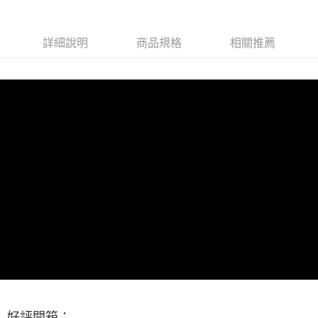
宅配
每筆NT$80，滿NT$490(含以上)免運費
詳細說明
商品規格
相關推薦
離島郵局
每筆NT$100，滿NT$1,500(含以上)免運費
貨到付款
每筆NT$80，滿NT$1,000(含以上)免運費
好評開箱：