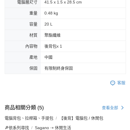
電腦層尺寸
41.5 x 1.5 x 28.5 cm
重量
0.48 kg
容量
20 L
材質
聚酯纖維
內容物
後背包x 1
產地
中國
保固
有限制終身保固
客服
商品相關分類 (5)
查看全部
電腦背包、拉桿箱、手提包
【後背】電腦包 / 休閒包
🔎依系列尋找
Sagano ⇢ 休閒生活