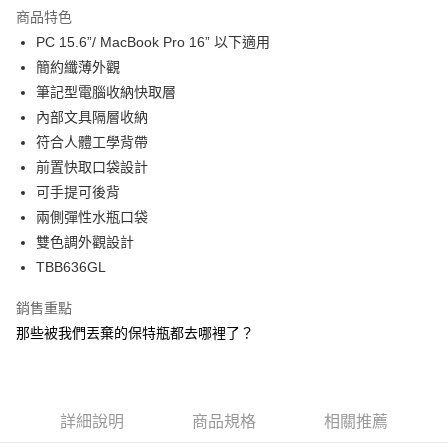
商品特色
6 期 0 利率 每期
NT$165
21家銀行
合作金庫商業銀行
第一商業銀行
PC 15.6”/ MacBook Pro 16” 以下適用
華南商業銀行
彰化商業銀行
合作金庫商業銀行
第一商業銀行
LINE Pay
簡約纖薄外觀
上海商業儲蓄銀行
台北富邦商業銀行
華南商業銀行
彰化商業銀行
國泰世華商業銀行
兆豐國際商業銀行
筆記型電腦收納快取層
Apple Pay
上海商業儲蓄銀行
台北富邦商業銀行
臺灣中小企業銀行
台中商業銀行
內部文具隔層收納
國泰世華商業銀行
兆豐國際商業銀行
匯豐（台灣）商業銀行
華泰商業銀行
街口支付
臺灣中小企業銀行
台中商業銀行
符合人體工學背帶
聯邦商業銀行
遠東國際商業銀行
匯豐（台灣）商業銀行
華泰商業銀行
前置快取口袋設計
悠遊付
元大商業銀行
永豐商業銀行
聯邦商業銀行
遠東國際商業銀行
可手提可後背
玉山商業銀行
星展（台灣）商業銀行
元大商業銀行
永豐商業銀行
Google Pay
兩側彈性水瓶口袋
台新國際商業銀行
中國信託商業銀行
玉山商業銀行
星展（台灣）商業銀行
台灣樂天信用卡公司
雙色調外觀設計
台新國際商業銀行
中國信託商業銀行
ATM付款
TBB636GL
台灣樂天信用卡公司
貨到付款
銷售重點
那些被我們丟棄的保特瓶都去哪裡了？
運送方式
宅配
每筆NT$80，滿NT$490(含以上)免運費
詳細說明
商品規格
相關推薦
離島郵局