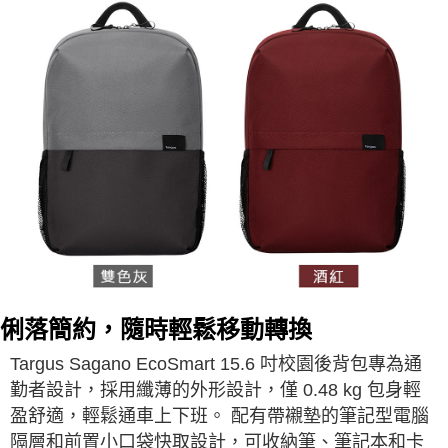
俐落簡約，隨時輕鬆移動轉換
Targus Sagano EcoSmart 15.6 吋校園後背包專為通
勤者設計，採用纖薄的外形設計，僅 0.48 kg 包身輕
盈舒適，輕鬆通車上下班。 配有帶襯墊的筆記型電腦
隔層和前置小口袋快取設計，可收納筆、筆記本和卡