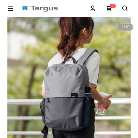
0
1
/
10