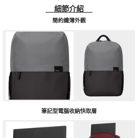
細節介紹
簡約纖薄外觀
筆記型電腦收納快取層