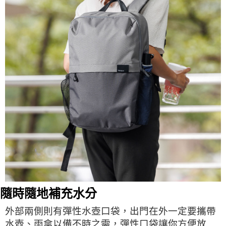
隨時隨地補充水分
外部兩側則有彈性水壺口袋，出門在外一定要攜帶
水壺、雨傘以備不時之需，彈性口袋讓你方便放