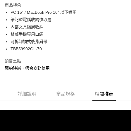
商品特色
6 期 0 利率 每期
NT$265
21家銀行
合作金庫商業銀行
第一商業銀行
PC 15” / MacBook Pro 16” 以下適用
華南商業銀行
彰化商業銀行
合作金庫商業銀行
第一商業銀行
LINE Pay
筆記型電腦收納快取層
上海商業儲蓄銀行
台北富邦商業銀行
華南商業銀行
彰化商業銀行
國泰世華商業銀行
兆豐國際商業銀行
內部文具隔層收納
Apple Pay
上海商業儲蓄銀行
台北富邦商業銀行
臺灣中小企業銀行
台中商業銀行
背部手機專用口袋
國泰世華商業銀行
兆豐國際商業銀行
匯豐（台灣）商業銀行
華泰商業銀行
街口支付
臺灣中小企業銀行
台中商業銀行
可拆卸調式後背肩帶
聯邦商業銀行
遠東國際商業銀行
匯豐（台灣）商業銀行
華泰商業銀行
TBB59902GL-70
悠遊付
元大商業銀行
永豐商業銀行
聯邦商業銀行
遠東國際商業銀行
玉山商業銀行
星展（台灣）商業銀行
元大商業銀行
永豐商業銀行
銷售重點
Google Pay
台新國際商業銀行
中國信託商業銀行
玉山商業銀行
星展（台灣）商業銀行
簡約時尚，適合商務使用
台灣樂天信用卡公司
台新國際商業銀行
中國信託商業銀行
ATM付款
台灣樂天信用卡公司
貨到付款
詳細說明
商品規格
相關推薦
運送方式
宅配
每筆NT$80，滿NT$490(含以上)免運費
離島郵局