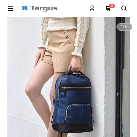
0
1
/
10