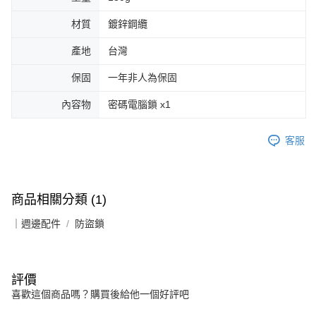
材質
鍍鋅鋼纜
產地
台灣
保固
一年非人為保固
內容物
密碼電腦鎖 x1
客服
商品相關分類 (1)
｜週邊配件
防盜鎖
評價
喜歡這個商品嗎？購買後給他一個好評吧