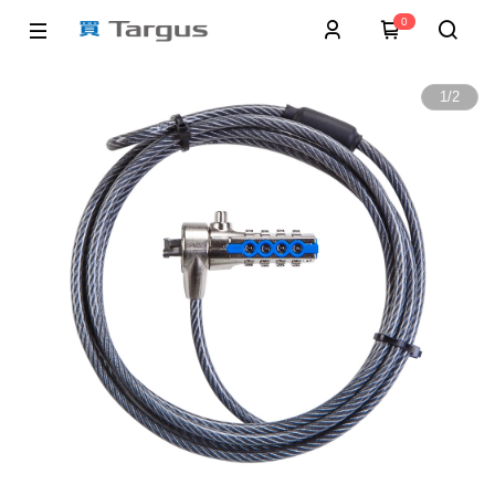
0
1
/
2