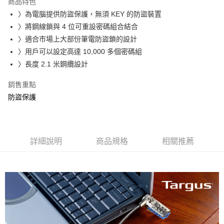
商品特色
6 期 0 利率 每期
NT$148
21家銀行
合作金庫商業銀行
第一商業銀行
〉為電腦提供防盜保護，無須 KEY 的防盜裝置
華南商業銀行
彰化商業銀行
合作金庫商業銀行
第一商業銀行
LINE Pay
〉將鋼線鎖與 4 位可重設密碼組合結合
上海商業儲蓄銀行
台北富邦商業銀行
華南商業銀行
彰化商業銀行
國泰世華商業銀行
兆豐國際商業銀行
〉適合市場上大部份筆電防盜鎖的設計
Apple Pay
上海商業儲蓄銀行
台北富邦商業銀行
臺灣中小企業銀行
台中商業銀行
〉用戶可以設定高達 10,000 多個密碼組
國泰世華商業銀行
兆豐國際商業銀行
匯豐（台灣）商業銀行
華泰商業銀行
街口支付
臺灣中小企業銀行
台中商業銀行
〉長度 2.1 米鋼纜設計
聯邦商業銀行
遠東國際商業銀行
匯豐（台灣）商業銀行
華泰商業銀行
悠遊付
元大商業銀行
永豐商業銀行
銷售重點
聯邦商業銀行
遠東國際商業銀行
玉山商業銀行
星展（台灣）商業銀行
元大商業銀行
永豐商業銀行
防盜保護
Google Pay
台新國際商業銀行
中國信託商業銀行
玉山商業銀行
星展（台灣）商業銀行
台灣樂天信用卡公司
台新國際商業銀行
中國信託商業銀行
全盈+PAY
台灣樂天信用卡公司
ATM付款
詳細說明
商品規格
相關推薦
貨到付款
運送方式
7-11取貨(快速到店)
每筆NT$100，滿NT$1,000(含以上)免運費