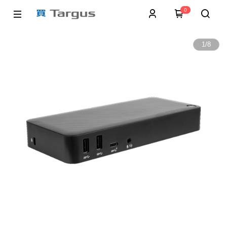
0
1
/
8