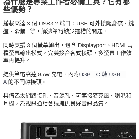
為什麼是專業工作者必備工具？它有哪
些優勢？
搭載高達 3 個 USB3.2 端口，USB 可外接隨身碟、鍵
盤、滑鼠...等，解決筆電缺少插槽的問題。
同時支援 3 個螢幕輸出，包含 Displayport、HDMI 兩
種螢幕輸出模式，完美接合各式接頭，多螢幕工作效
率再提升。
USB－C 轉 USB－
提供筆電高達 85W 充電，內附
A
的不同轉接頭。
具備乙太網路接孔、音源孔、可連接麥克風、喇叭和
耳機，為視訊通話會議提供良好音訊品質。