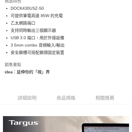
商品特色
6 期 0 利率 每期
NT$1,596
21家銀行
合作金庫商業銀行
第一商業銀行
DOCK430USZ-50
華南商業銀行
彰化商業銀行
合作金庫商業銀行
第一商業銀行
LINE Pay
可提供筆電高達 85W 的充電
上海商業儲蓄銀行
台北富邦商業銀行
華南商業銀行
彰化商業銀行
國泰世華商業銀行
兆豐國際商業銀行
乙太網路端口
Apple Pay
上海商業儲蓄銀行
台北富邦商業銀行
臺灣中小企業銀行
台中商業銀行
支持同時輸出三個顯示器
國泰世華商業銀行
兆豐國際商業銀行
匯豐（台灣）商業銀行
華泰商業銀行
街口支付
臺灣中小企業銀行
台中商業銀行
USB 3.0 端口，用於外接設備
聯邦商業銀行
遠東國際商業銀行
匯豐（台灣）商業銀行
華泰商業銀行
3.5mm combo 音頻輸入/輸出
悠遊付
元大商業銀行
永豐商業銀行
聯邦商業銀行
遠東國際商業銀行
安全鎖槽可搭配鎖頭固定裝置
玉山商業銀行
星展（台灣）商業銀行
元大商業銀行
永豐商業銀行
Google Pay
台新國際商業銀行
中國信託商業銀行
玉山商業銀行
星展（台灣）商業銀行
銷售重點
台灣樂天信用卡公司
台新國際商業銀行
中國信託商業銀行
全盈+PAY
idea：延伸你的「視」界
台灣樂天信用卡公司
ATM付款
貨到付款
詳細說明
商品規格
相關推薦
運送方式
7-11取貨(快速到店)
每筆NT$100，滿NT$1,000(含以上)免運費