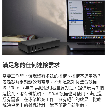
宅配
每筆NT$80，滿NT$490(含以上)免運費
離島郵局
每筆NT$100，滿NT$1,500(含以上)免運費
貨到付款
每筆NT$80，滿NT$1,000(含以上)免運費
滿足您的任何連接需求
當要工作時，發現沒有多餘的插槽、插槽不適用嗎？
或是您有移動辦公的需求，不知道該如何整合設備
Targus 專為 高階使用者量身打造，提供最高 7 個
嗎？
連接孔，附有轉接頭，USB-A 設備也可使用，滿足您
所有需求，
在專業擴充工作上擁有絕佳的效果，徹底
解決桌面上的雜亂線材，賦予筆電全新生命。