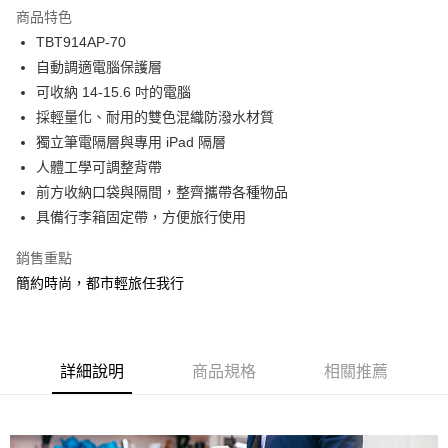
商品特色
6 期 0 利率 每期
NT$165
21家銀行
合作金庫商業銀行
第一商業銀行
TBT914AP-70
華南商業銀行
彰化商業銀行
合作金庫商業銀行
第一商業銀行
LINE Pay
自動調適電腦保護層
上海商業儲蓄銀行
台北富邦商業銀行
華南商業銀行
彰化商業銀行
國泰世華商業銀行
兆豐國際商業銀行
可收納 14-15.6 吋的電腦
Apple Pay
上海商業儲蓄銀行
台北富邦商業銀行
臺灣中小企業銀行
台中商業銀行
採輕量化、耐用的雙色混織防潑水材質
國泰世華商業銀行
兆豐國際商業銀行
匯豐（台灣）商業銀行
華泰商業銀行
街口支付
臺灣中小企業銀行
台中商業銀行
獨立筆電隔層與專用 iPad 隔層
聯邦商業銀行
遠東國際商業銀行
匯豐（台灣）商業銀行
華泰商業銀行
人體工學可調整背帶
悠遊付
元大商業銀行
永豐商業銀行
聯邦商業銀行
遠東國際商業銀行
前方收納口袋與隔間，整齊攜帶各種物品
玉山商業銀行
星展（台灣）商業銀行
元大商業銀行
永豐商業銀行
Google Pay
具備行李箱固定帶，方便旅行使用
台新國際商業銀行
中國信託商業銀行
玉山商業銀行
星展（台灣）商業銀行
台灣樂天信用卡公司
台新國際商業銀行
中國信託商業銀行
ATM付款
銷售重點
台灣樂天信用卡公司
簡約時尚，都市輕旅任我行
貨到付款
運送方式
宅配
詳細說明
商品規格
相關推薦
每筆NT$80，滿NT$490(含以上)免運費
離島郵局