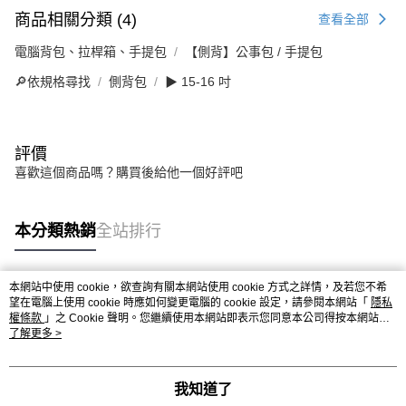
商品相關分類 (4)
查看全部
電腦背包、拉桿箱、手提包
【側背】公事包 / 手提包
🔎依規格尋找
側背包
▶ 15-16 吋
評價
喜歡這個商品嗎？購買後給他一個好評吧
本分類熱銷
全站排行
本網站中使用 cookie，欲查詢有關本網站使用 cookie 方式之詳情，及若您不希
熱門標籤
望在電腦上使用 cookie 時應如何變更電腦的 cookie 設定，請參閱本網站「
隱私
權條款
」之 Cookie 聲明。您繼續使用本網站即表示您同意本公司得按本網站使
用條款之 Cookie 聲明使用 cookie。
了解更多 >
我知道了