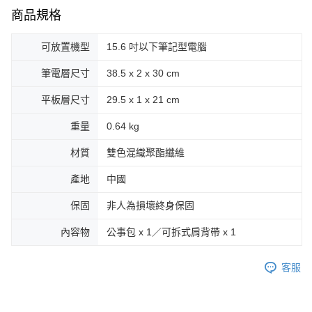
商品規格
可放置機型
15.6 吋以下筆記型電腦
筆電層尺寸
38.5 x 2 x 30 cm
平板層尺寸
29.5 x 1 x 21 cm
重量
0.64 kg
材質
雙色混織聚酯纖維
產地
中國
保固
非人為損壞終身保固
內容物
公事包 x 1／可拆式肩背帶 x 1
客服