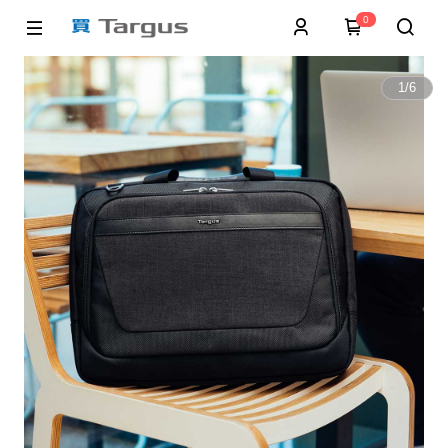
0
1
/
6