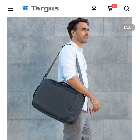
0
1
/
10