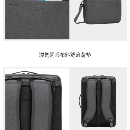
透氣網眼布料舒適背墊