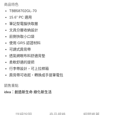
商品特色
6 期 0 利率 每期
NT$380
21家銀行
合作金庫商業銀行
第一商業銀行
TBB58702GL-70
華南商業銀行
彰化商業銀行
合作金庫商業銀行
第一商業銀行
LINE Pay
15.6” PC 適用
上海商業儲蓄銀行
台北富邦商業銀行
華南商業銀行
彰化商業銀行
國泰世華商業銀行
兆豐國際商業銀行
筆記型電腦快取層
Apple Pay
上海商業儲蓄銀行
台北富邦商業銀行
臺灣中小企業銀行
台中商業銀行
文具分層收納設計
國泰世華商業銀行
兆豐國際商業銀行
匯豐（台灣）商業銀行
華泰商業銀行
街口支付
臺灣中小企業銀行
台中商業銀行
前側快取小口袋
聯邦商業銀行
遠東國際商業銀行
匯豐（台灣）商業銀行
華泰商業銀行
使用 GRS 認證材料
悠遊付
元大商業銀行
永豐商業銀行
聯邦商業銀行
遠東國際商業銀行
可調式肩背帶
玉山商業銀行
星展（台灣）商業銀行
元大商業銀行
永豐商業銀行
Google Pay
透氣網眼布料舒適背墊
台新國際商業銀行
中國信託商業銀行
玉山商業銀行
星展（台灣）商業銀行
台灣樂天信用卡公司
柔軟舒適的提把
台新國際商業銀行
中國信託商業銀行
ATM付款
行李帶設計，可上拉桿箱
台灣樂天信用卡公司
貨到付款
肩背帶可收起，轉換成手提筆電包
銷售重點
運送方式
idea：創造新生命 綠化新生活
宅配
每筆NT$80，滿NT$490(含以上)免運費
離島郵局
詳細說明
商品規格
相關推薦