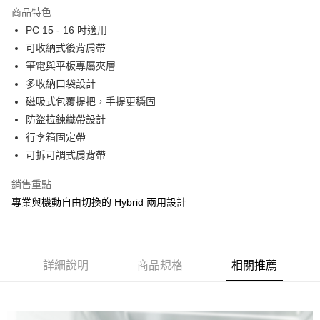
商品特色
6 期 0 利率 每期
NT$236
21家銀行
合作金庫商業銀行
第一商業銀行
PC 15 - 16 吋適用
華南商業銀行
彰化商業銀行
合作金庫商業銀行
第一商業銀行
LINE Pay
可收納式後背肩帶
上海商業儲蓄銀行
台北富邦商業銀行
華南商業銀行
彰化商業銀行
國泰世華商業銀行
兆豐國際商業銀行
筆電與平板專屬夾層
Apple Pay
上海商業儲蓄銀行
台北富邦商業銀行
臺灣中小企業銀行
台中商業銀行
多收納口袋設計
國泰世華商業銀行
兆豐國際商業銀行
匯豐（台灣）商業銀行
華泰商業銀行
街口支付
臺灣中小企業銀行
台中商業銀行
磁吸式包覆提把，手提更穩固
聯邦商業銀行
遠東國際商業銀行
匯豐（台灣）商業銀行
華泰商業銀行
防盜拉鍊織帶設計
悠遊付
元大商業銀行
永豐商業銀行
聯邦商業銀行
遠東國際商業銀行
行李箱固定帶
玉山商業銀行
星展（台灣）商業銀行
元大商業銀行
永豐商業銀行
Google Pay
可拆可調式肩背帶
台新國際商業銀行
中國信託商業銀行
玉山商業銀行
星展（台灣）商業銀行
台灣樂天信用卡公司
台新國際商業銀行
中國信託商業銀行
全盈+PAY
銷售重點
台灣樂天信用卡公司
專業與機動自由切換的 Hybrid 兩用設計
大哥付你分期
相關說明
【大哥付你分期使用說明】
ATM付款
1.本服務由台灣大哥大提供，台灣大哥大用戶可立即使用無須另外申請。
2.付款方式選擇「大哥付你分期」，訂單成立後會自動跳轉到大哥付的交易
詳細說明
商品規格
相關推薦
貨到付款
流程，驗證手機門號後，選擇欲分期的期數、繳款截止日，確認付款後即完
成交易。
3.實際核准額度、可分期數及費用金額請依後續交易確認頁面所載為準。
運送方式
4.訂單成立30分鐘內，如未前往確認交易或遇審核未通過，訂單將自動取