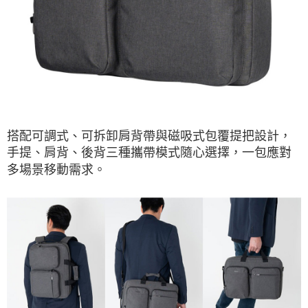
搭配可調式、可拆卸肩背帶與磁吸式包覆提把設計，
手提、肩背、後背三種攜帶模式隨心選擇，一包應對
多場景移動需求。