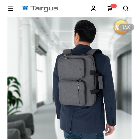
0
1
/
10