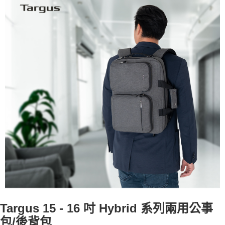
消。如遇「轉專審核」未通過狀況，表示未達大哥付你分期系統評分，恕無
宅配
法說明評估內容。
每筆NT$80，滿NT$490(含以上)免運費
【繳款方式說明】
1.分期款項不併入電信帳單，「大哥付你分期」於每月結算日後寄送繳費提
離島郵局
醒簡訊。
2.透過簡訊連結打開帳單後，可選擇「超商條碼／台灣大直營門市／銀行轉
每筆NT$100，滿NT$1,500(含以上)免運費
帳／街口支付／iPASS MONEY」等通路繳費。
貨到付款
【注意事項】
每筆NT$80，滿NT$1,000(含以上)免運費
1.本服務係由「台灣大哥大股份有限公司」（以下簡稱本公司）所提供，讓
用戶於交易時，得透過本服務購買商品或服務，並由商店將買賣／分期付款
買賣價金債權讓與本公司後，依約使用本公司帳單繳交帳款。
2.基於同意付款使用「大哥付你分期」之契約關係目的，商店將以您的個人
資料（包含姓名、電話或地址）提供予台灣大哥大進項蒐集、處理及利用，
由本公司與您本人進行分期帳單所需資料之確認、核對及更正。
3.完整用戶服務條款，請詳閱以下連結：
https://oppay.tw/userRule
Targus 15 - 16
吋 Hybrid 系列兩用公事
包/後背包