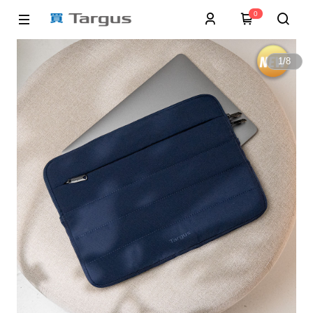
0
1
/
8