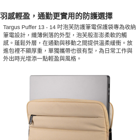
羽感輕盈，通勤更實用的防護選擇
Targus Puffer 13 - 14 吋泡芙防護筆電保護袋專為收納
筆電設計，纖薄俐落的外型，泡芙般澎澎柔軟的觸
感。蓬鬆外層，在通勤與移動之間提供溫柔緩衝。放
進包裡不顯厚重，單獨攜帶也很有型，為日常工作與
外出時光增添一點輕盈與風格。