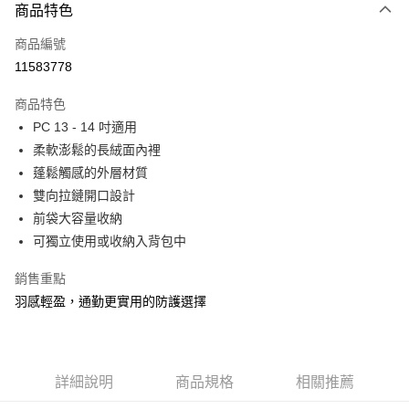
商品特色
信用卡一次付款
商品編號
信用卡分期付款
11583778
3 期 0 利率 每期
NT$179
21家銀行
商品特色
6 期 0 利率 每期
NT$89
21家銀行
合作金庫商業銀行
第一商業銀行
PC 13 - 14 吋適用
華南商業銀行
彰化商業銀行
合作金庫商業銀行
第一商業銀行
LINE Pay
柔軟澎鬆的長絨面內裡
上海商業儲蓄銀行
台北富邦商業銀行
華南商業銀行
彰化商業銀行
國泰世華商業銀行
兆豐國際商業銀行
蓬鬆觸感的外層材質
Apple Pay
上海商業儲蓄銀行
台北富邦商業銀行
臺灣中小企業銀行
台中商業銀行
雙向拉鏈開口設計
國泰世華商業銀行
兆豐國際商業銀行
匯豐（台灣）商業銀行
華泰商業銀行
街口支付
臺灣中小企業銀行
台中商業銀行
前袋大容量收納
聯邦商業銀行
遠東國際商業銀行
匯豐（台灣）商業銀行
華泰商業銀行
可獨立使用或收納入背包中
悠遊付
元大商業銀行
永豐商業銀行
聯邦商業銀行
遠東國際商業銀行
玉山商業銀行
星展（台灣）商業銀行
元大商業銀行
永豐商業銀行
銷售重點
Google Pay
台新國際商業銀行
中國信託商業銀行
玉山商業銀行
星展（台灣）商業銀行
羽感輕盈，通勤更實用的防護選擇
台灣樂天信用卡公司
台新國際商業銀行
中國信託商業銀行
全盈+PAY
台灣樂天信用卡公司
大哥付你分期
相關說明
詳細說明
商品規格
相關推薦
【大哥付你分期使用說明】
ATM付款
1.本服務由台灣大哥大提供，台灣大哥大用戶可立即使用無須另外申請。