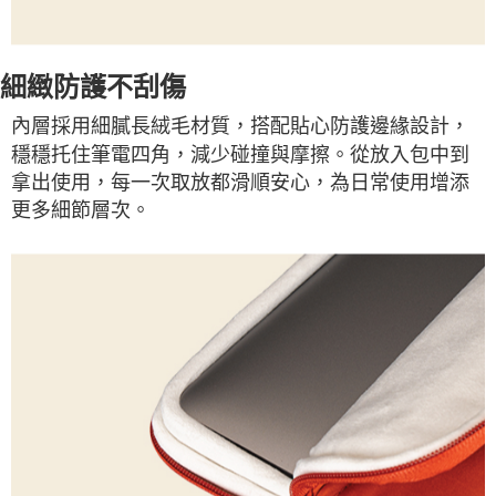
細緻防護不刮傷
內層採用細膩長絨毛材質，搭配貼心防護邊緣設計，
穩穩托住筆電四角，減少碰撞與摩擦。從放入包中到
拿出使用，每一次取放都滑順安心，為日常使用增添
更多細節層次。