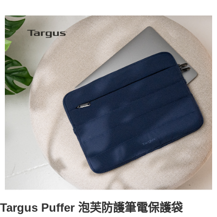
2.付款方式選擇「大哥付你分期」，訂單成立後會自動跳轉到大哥付的交易
貨到付款
流程，驗證手機門號後，選擇欲分期的期數、繳款截止日，確認付款後即完
成交易。
3.實際核准額度、可分期數及費用金額請依後續交易確認頁面所載為準。
運送方式
4.訂單成立30分鐘內，如未前往確認交易或遇審核未通過，訂單將自動取
消。如遇「轉專審核」未通過狀況，表示未達大哥付你分期系統評分，恕無
宅配
法說明評估內容。
每筆NT$80，滿NT$490(含以上)免運費
【繳款方式說明】
1.分期款項不併入電信帳單，「大哥付你分期」於每月結算日後寄送繳費提
離島郵局
醒簡訊。
2.透過簡訊連結打開帳單後，可選擇「超商條碼／台灣大直營門市／銀行轉
每筆NT$100，滿NT$1,500(含以上)免運費
帳／街口支付／iPASS MONEY」等通路繳費。
貨到付款
【注意事項】
每筆NT$80，滿NT$1,000(含以上)免運費
1.本服務係由「台灣大哥大股份有限公司」（以下簡稱本公司）所提供，讓
用戶於交易時，得透過本服務購買商品或服務，並由商店將買賣／分期付款
買賣價金債權讓與本公司後，依約使用本公司帳單繳交帳款。
2.基於同意付款使用「大哥付你分期」之契約關係目的，商店將以您的個人
資料（包含姓名、電話或地址）提供予台灣大哥大進項蒐集、處理及利用，
由本公司與您本人進行分期帳單所需資料之確認、核對及更正。
3.完整用戶服務條款，請詳閱以下連結：
https://oppay.tw/userRule
Targus Puffer
泡芙防護筆電保護袋