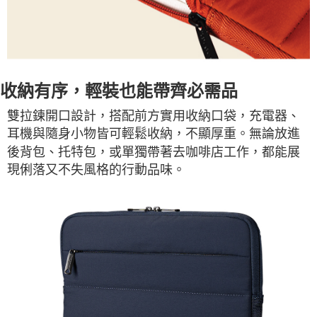
收納有序，輕裝也能帶齊必需品
雙拉鍊開口設計，搭配前方實用收納口袋，充電器、
耳機與隨身小物皆可輕鬆收納，不顯厚重。無論放進
後背包、托特包，或單獨帶著去咖啡店工作，都能展
現俐落又不失風格的行動品味。