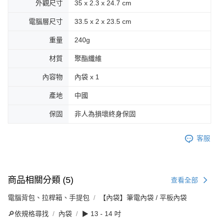
外觀尺寸
35 x 2.3 x 24.7 cm
電腦層尺寸
33.5 x 2 x 23.5 cm
重量
240g
材質
聚酯纖維
內容物
內袋 x 1
產地
中國
保固
非人為損壞終身保固
客服
商品相關分類 (5)
查看全部
電腦背包、拉桿箱、手提包
【內袋】筆電內袋 / 平板內袋
🔎依規格尋找
內袋
▶ 13 - 14 吋