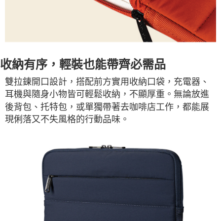
收納有序，輕裝也能帶齊必需品
雙拉鍊開口設計，搭配前方實用收納口袋，充電器、
耳機與隨身小物皆可輕鬆收納，不顯厚重。無論放進
後背包、托特包，或單獨帶著去咖啡店工作，都能展
現俐落又不失風格的行動品味。