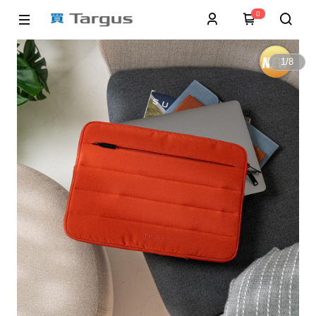
0
1
/
8