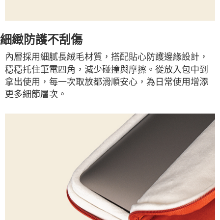
細緻防護不刮傷
內層採用細膩長絨毛材質，搭配貼心防護邊緣設計，
穩穩托住筆電四角，減少碰撞與摩擦。從放入包中到
拿出使用，每一次取放都滑順安心，為日常使用增添
更多細節層次。