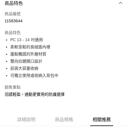
商品特色
信用卡一次付款
商品編號
信用卡分期付款
11583644
3 期 0 利率 每期
NT$179
21家銀行
商品特色
6 期 0 利率 每期
NT$89
21家銀行
合作金庫商業銀行
第一商業銀行
PC 13 - 14 吋適用
華南商業銀行
彰化商業銀行
合作金庫商業銀行
第一商業銀行
LINE Pay
柔軟澎鬆的長絨面內裡
上海商業儲蓄銀行
台北富邦商業銀行
華南商業銀行
彰化商業銀行
國泰世華商業銀行
兆豐國際商業銀行
蓬鬆觸感的外層材質
Apple Pay
上海商業儲蓄銀行
台北富邦商業銀行
臺灣中小企業銀行
台中商業銀行
雙向拉鏈開口設計
國泰世華商業銀行
兆豐國際商業銀行
匯豐（台灣）商業銀行
華泰商業銀行
街口支付
臺灣中小企業銀行
台中商業銀行
前袋大容量收納
聯邦商業銀行
遠東國際商業銀行
匯豐（台灣）商業銀行
華泰商業銀行
可獨立使用或收納入背包中
悠遊付
元大商業銀行
永豐商業銀行
聯邦商業銀行
遠東國際商業銀行
玉山商業銀行
星展（台灣）商業銀行
元大商業銀行
永豐商業銀行
銷售重點
Google Pay
台新國際商業銀行
中國信託商業銀行
玉山商業銀行
星展（台灣）商業銀行
羽感輕盈，通勤更實用的防護選擇
台灣樂天信用卡公司
台新國際商業銀行
中國信託商業銀行
全盈+PAY
台灣樂天信用卡公司
大哥付你分期
相關說明
詳細說明
商品規格
相關推薦
【大哥付你分期使用說明】
ATM付款
1.本服務由台灣大哥大提供，台灣大哥大用戶可立即使用無須另外申請。