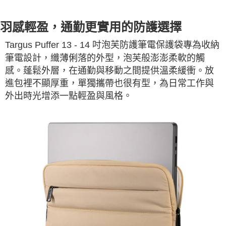
羽感輕盈，通勤更實用的防護選擇
Targus Puffer 13 - 14 吋泡芙防護筆電保護袋專為收納
筆電設計，纖薄俐落的外型，泡芙般澎澎柔軟的觸
感。蓬鬆外層，在通勤與移動之間提供溫柔緩衝。放
進包裡不顯厚重，單獨攜帶也很有型，為日常工作與
外出時光增添一點輕盈與風格。