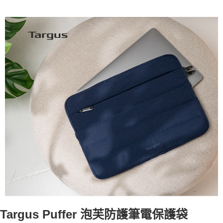
2.付款方式選擇「大哥付你分期」，訂單成立後會自動跳轉到大哥付的交易
貨到付款
流程，驗證手機門號後，選擇欲分期的期數、繳款截止日，確認付款後即完
成交易。
3.實際核准額度、可分期數及費用金額請依後續交易確認頁面所載為準。
運送方式
4.訂單成立30分鐘內，如未前往確認交易或遇審核未通過，訂單將自動取
消。如遇「轉專審核」未通過狀況，表示未達大哥付你分期系統評分，恕無
宅配
法說明評估內容。
每筆NT$80，滿NT$490(含以上)免運費
【繳款方式說明】
1.分期款項不併入電信帳單，「大哥付你分期」於每月結算日後寄送繳費提
離島郵局
醒簡訊。
2.透過簡訊連結打開帳單後，可選擇「超商條碼／台灣大直營門市／銀行轉
每筆NT$100，滿NT$1,500(含以上)免運費
帳／街口支付／iPASS MONEY」等通路繳費。
貨到付款
【注意事項】
每筆NT$80，滿NT$1,000(含以上)免運費
1.本服務係由「台灣大哥大股份有限公司」（以下簡稱本公司）所提供，讓
用戶於交易時，得透過本服務購買商品或服務，並由商店將買賣／分期付款
買賣價金債權讓與本公司後，依約使用本公司帳單繳交帳款。
2.基於同意付款使用「大哥付你分期」之契約關係目的，商店將以您的個人
資料（包含姓名、電話或地址）提供予台灣大哥大進項蒐集、處理及利用，
由本公司與您本人進行分期帳單所需資料之確認、核對及更正。
3.完整用戶服務條款，請詳閱以下連結：
https://oppay.tw/userRule
Targus Puffer
泡芙防護筆電保護袋