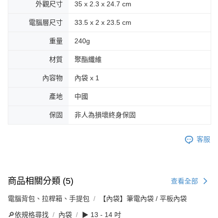
外觀尺寸
35 x 2.3 x 24.7 cm
電腦層尺寸
33.5 x 2 x 23.5 cm
重量
240g
材質
聚酯纖維
內容物
內袋 x 1
產地
中國
保固
非人為損壞終身保固
客服
商品相關分類 (5)
查看全部
電腦背包、拉桿箱、手提包
【內袋】筆電內袋 / 平板內袋
🔎依規格尋找
內袋
▶ 13 - 14 吋