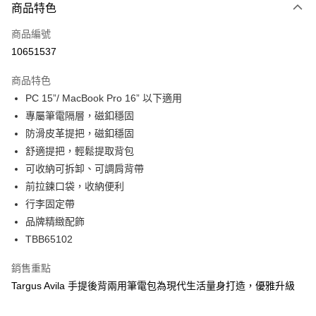
商品特色
信用卡一次付款
商品編號
信用卡分期付款
10651537
3 期 0 利率 每期
NT$530
21家銀行
商品特色
6 期 0 利率 每期
NT$265
21家銀行
合作金庫商業銀行
第一商業銀行
PC 15”/ MacBook Pro 16” 以下適用
華南商業銀行
彰化商業銀行
合作金庫商業銀行
第一商業銀行
LINE Pay
專屬筆電隔層，磁釦穩固
上海商業儲蓄銀行
台北富邦商業銀行
華南商業銀行
彰化商業銀行
國泰世華商業銀行
兆豐國際商業銀行
防滑皮革提把，磁釦穩固
Apple Pay
上海商業儲蓄銀行
台北富邦商業銀行
臺灣中小企業銀行
台中商業銀行
舒適提把，輕鬆提取背包
國泰世華商業銀行
兆豐國際商業銀行
匯豐（台灣）商業銀行
華泰商業銀行
街口支付
臺灣中小企業銀行
台中商業銀行
可收納可拆卸、可調肩背帶
聯邦商業銀行
遠東國際商業銀行
匯豐（台灣）商業銀行
華泰商業銀行
前拉鍊口袋，收納便利
悠遊付
元大商業銀行
永豐商業銀行
聯邦商業銀行
遠東國際商業銀行
行李固定帶
玉山商業銀行
星展（台灣）商業銀行
元大商業銀行
永豐商業銀行
Google Pay
品牌精緻配飾
台新國際商業銀行
中國信託商業銀行
玉山商業銀行
星展（台灣）商業銀行
台灣樂天信用卡公司
TBB65102
台新國際商業銀行
中國信託商業銀行
全盈+PAY
台灣樂天信用卡公司
銷售重點
ATM付款
Targus Avila 手提後背兩用筆電包為現代生活量身打造，優雅升級
貨到付款