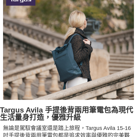
Targus Avila 手提後背兩用筆電包
為現代
生活量身打造，優雅升級
無論是駕馭會議室還是踏上旅程，Targus Avila 15-16
吋手提後背兩用筆電包都是追求效率與優雅的完美夥