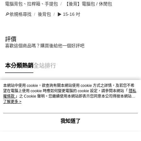
電腦背包、拉桿箱、手提包
【後背】電腦包 / 休閒包
🔎依規格尋找
後背包
▶ 15-16 吋
評價
喜歡這個商品嗎？購買後給他一個好評吧
本分類熱銷
全站排行
本網站中使用 cookie，欲查詢有關本網站使用 cookie 方式之詳情，及若您不希
熱門標籤
望在電腦上使用 cookie 時應如何變更電腦的 cookie 設定，請參閱本網站「
隱私
權條款
」之 Cookie 聲明。您繼續使用本網站即表示您同意本公司得按本網站使
用條款之 Cookie 聲明使用 cookie。
了解更多 >
我知道了