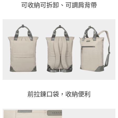
可收納可拆卸、可調肩背帶
前拉鍊口袋，收納便利