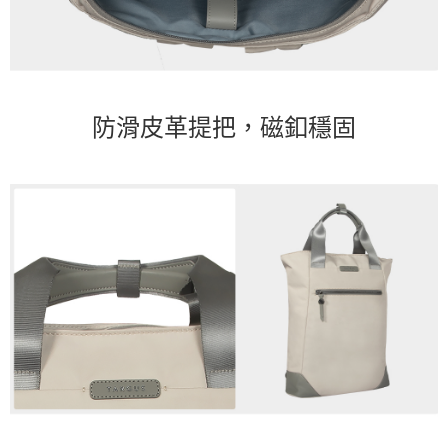
防滑皮革提把，磁釦穩固