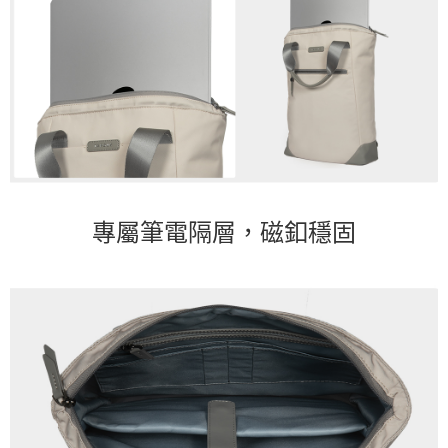
專屬筆電隔層，磁釦穩固