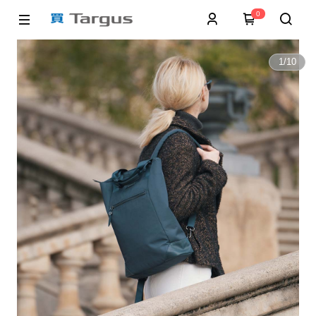
0
1
/
10