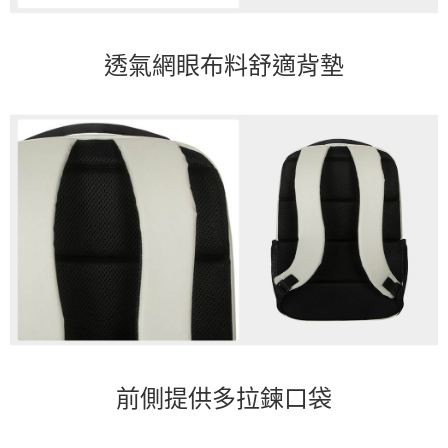
透氣網眼布料舒適背墊
前側提供多拉鍊口袋