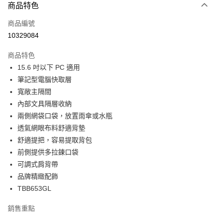
商品特色
信用卡一次付款
商品編號
信用卡分期付款
10329084
3 期 0 利率 每期
NT$333
21家銀行
商品特色
6 期 0 利率 每期
NT$166
21家銀行
合作金庫商業銀行
第一商業銀行
15.6 吋以下 PC 適用
華南商業銀行
彰化商業銀行
合作金庫商業銀行
第一商業銀行
LINE Pay
筆記型電腦快取層
上海商業儲蓄銀行
台北富邦商業銀行
華南商業銀行
彰化商業銀行
國泰世華商業銀行
兆豐國際商業銀行
寬敞主隔間
Apple Pay
上海商業儲蓄銀行
台北富邦商業銀行
臺灣中小企業銀行
台中商業銀行
內部文具隔層收納
國泰世華商業銀行
兆豐國際商業銀行
匯豐（台灣）商業銀行
華泰商業銀行
街口支付
臺灣中小企業銀行
台中商業銀行
兩側網袋口袋，放置雨傘或水瓶
聯邦商業銀行
遠東國際商業銀行
匯豐（台灣）商業銀行
華泰商業銀行
透氣網眼布料舒適背墊
悠遊付
元大商業銀行
永豐商業銀行
聯邦商業銀行
遠東國際商業銀行
舒適提把，容易提取背包
玉山商業銀行
星展（台灣）商業銀行
元大商業銀行
永豐商業銀行
Google Pay
前側提供多拉鍊口袋
台新國際商業銀行
中國信託商業銀行
玉山商業銀行
星展（台灣）商業銀行
台灣樂天信用卡公司
可調式肩背帶
台新國際商業銀行
中國信託商業銀行
全盈+PAY
品牌精緻配飾
台灣樂天信用卡公司
ATM付款
TBB653GL
貨到付款
銷售重點