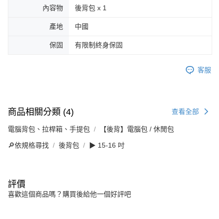
內容物
後背包 x 1
產地
中國
保固
有限制終身保固
客服
商品相關分類 (4)
查看全部
電腦背包、拉桿箱、手提包
【後背】電腦包 / 休閒包
🔎依規格尋找
後背包
▶ 15-16 吋
評價
喜歡這個商品嗎？購買後給他一個好評吧