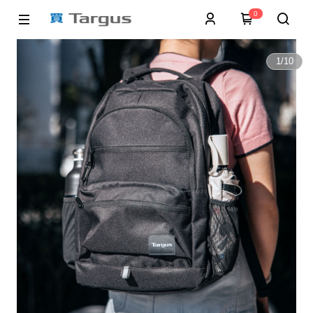
0
1
/
10